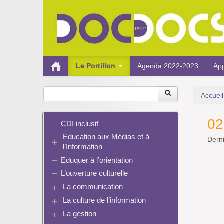
Le Portillon
Agenda 2022-2023
App
Accueil
02
CDI inclusif
Education aux Médias et à
Derni
l’Information
Eduquer à l’orientation
EMI et translittératie
La culture de la participation
L’ouverture culturelle
Le droit / le libre de droits
La communication
L’architecture de l’information
La culture de l’information
Plaquettes de communication
Identité / Présence numérique /
Présence numérique du CDI
La gestion
Ressources pour penser une
Traces
Pinterest
didactique
Informatique, algorithmes et