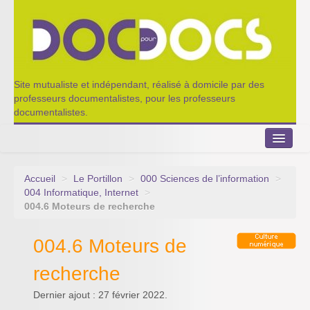
Site mutualiste et indépendant, réalisé à domicile par des
professeurs documentalistes, pour les professeurs
documentalistes.
Accueil
>
Le Portillon
>
000 Sciences de l’information
>
Le Portillon
004 Informatique, Internet
>
004.6 Moteurs de recherche
Agenda 2022-2023
004.6 Moteurs de
Appel à contribution
recherche
Nos outils de partage
Dernier ajout : 27 février 2022.
Qui sommes-nous ?