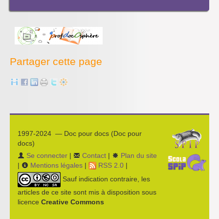
Les projets pédagogiques
Enseigner la presse écrite
Enseigner la radio
L’économie des médias
Partager cette page
1997-2024 — Doc pour docs (Doc pour
docs)
Se connecter
|
Contact
|
Plan du site
|
Mentions légales
|
RSS 2.0
|
Sauf indication contraire, les
articles de ce site sont mis à disposition sous
licence
Creative Commons