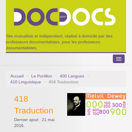
Site mutualiste et indépendant, réalisé à domicile par des
professeurs documentalistes, pour les professeurs
documentalistes.
Accueil
>
Le Portillon
>
400 Langues
>
Le Portillon
410 Linguistique
>
418 Traduction
Agenda 2022-2023
418
Appel à contribution
Traduction
Nos outils de partage
Dernier ajout : 21 mai
2016.
Qui sommes-nous ?