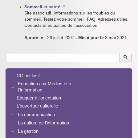
Sommeil et santé
Site associatif. Informations sur les troubles du
sommeil. Testez votre sommeil. FAQ. Adresses utiles.
Contacts et actualités de l’association.
Ajouté le :
26 juillet 2007
- Mis à jour le
3 mai 2021
CDI inclusif
Education aux Médias et à
l’Information
Eduquer à l’orientation
EMI et translittératie
La culture de la participation
L’ouverture culturelle
Le droit / le libre de droits
La communication
L’architecture de l’information
La culture de l’information
Plaquettes de communication
Identité / Présence numérique / Traces
Présence numérique du CDI
La gestion
Ressources pour penser une didactique
Informatique, algorithmes et réalité augmentée
Pinterest
La recherche documentaire
Enseigner Google