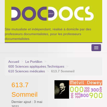
Site mutualiste et indépendant, réalisé à domicile par des
professeurs documentalistes, pour les professeurs
documentalistes.
Accueil
>
Le Portillon
>
Le Portillon
600 Sciences appliquées.Techniques
>
610 Sciences médicales
>
613.7 Sommeil
Agenda 2022-2023
613.7
Appel à contribution
Sommeil
Nos outils de partage
Dernier ajout : 3 mai
Qui sommes-nous ?
2021.