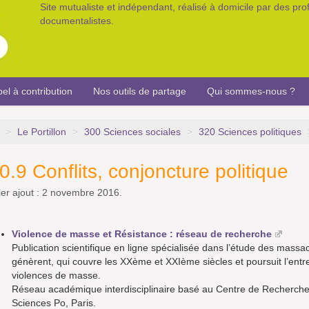
Site mutualiste et indépendant, réalisé à domicile par des pr
documentalistes.
el à contribution
Nos outils de partage
Qui sommes-nous ?
>
Le Portillon
>
300 Sciences sociales
>
320 Sciences politiques
0.9 Conflits, conjoncture politique
er ajout : 2 novembre 2016.
Violence de masse et Résistance : réseau de recherche
Publication scientifique en ligne spécialisée dans l’étude des massac
génèrent, qui couvre les XXème et XXIème siècles et poursuit l’entr
violences de masse.
Réseau académique interdisciplinaire basé au Centre de Recherches 
Sciences Po, Paris.