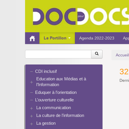
Le Portillon
Agenda 2022-2023
App
Accueil
32
CDI inclusif
Education aux Médias et à
Derni
l’Information
Eduquer à l’orientation
EMI et translittératie
La culture de la participation
L’ouverture culturelle
Le droit / le libre de droits
La communication
L’architecture de l’information
La culture de l’information
Plaquettes de communication
Identité / Présence numérique /
Présence numérique du CDI
La gestion
Ressources pour penser une
Traces
Pinterest
didactique
Informatique, algorithmes et