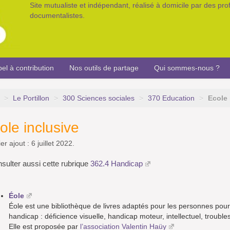
Site mutualiste et indépendant, réalisé à domicile par des pr
documentalistes.
el à contribution
Nos outils de partage
Qui sommes-nous ?
>
Le Portillon
>
300 Sciences sociales
>
370 Education
>
Ecole 
ole inclusive
er ajout : 6 juillet 2022.
sulter aussi cette rubrique
362.4 Handicap
Éole
Éole est une bibliothèque de livres adaptés pour les personnes pour qui
handicap : déficience visuelle, handicap moteur, intellectuel, troubl
Elle est proposée par
l’association Valentin Haüy