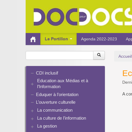
Le Portillon
Agenda 2022-2023
App
Accueil
Ec
CDI inclusif
Education aux Médias et à
Derni
l’Information
A con
Eduquer à l’orientation
EMI et translittératie
La culture de la participation
L’ouverture culturelle
Le droit / le libre de droits
La communication
L’architecture de l’information
La culture de l’information
Plaquettes de communication
Identité / Présence numérique /
Présence numérique du CDI
La gestion
Ressources pour penser une
Traces
Pinterest
didactique
Informatique, algorithmes et