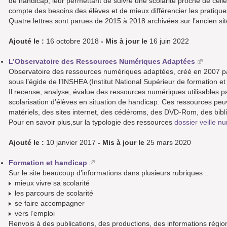
de handicap, leur permettant de suivre une scolarité proche de celle
compte des besoins des élèves et de mieux différencier les pratiq
Quatre lettres sont parues de 2015 à 2018 archivées sur l’ancien si
Ajouté le :
16 octobre 2018
- Mis à jour le
16 juin 2022
L’Observatoire des Ressources Numériques Adaptées
Observatoire des ressources numériques adaptées, créé en 2007 par 
sous l’égide de l’INSHEA (Institut National Supérieur de formation 
Il recense, analyse, évalue des ressources numériques utilisables p
scolarisation d’élèves en situation de handicap. Ces ressources peuve
matériels, des sites internet, des cédéroms, des DVD-Rom, des bib
Pour en savoir plus,sur la typologie des ressources
dossier veille n
Ajouté le :
10 janvier 2017
- Mis à jour le
25 mars 2020
Formation et handicap
Sur le site beaucoup d’informations dans plusieurs rubriques :.
mieux vivre sa scolarité
les parcours de scolarité
se faire accompagner
vers l’emploi
Renvois à des publications, des productions, des informations régio