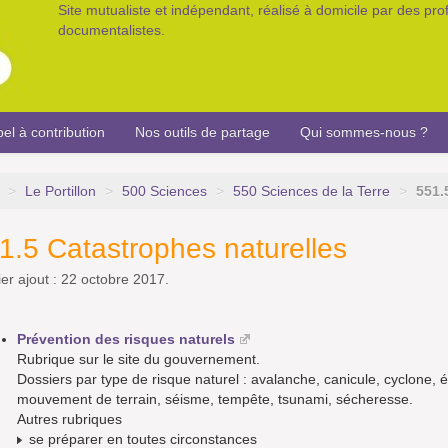
Site mutualiste et indépendant, réalisé à domicile par des pr
documentalistes.
el à contribution
Nos outils de partage
Qui sommes-nous ?
>
Le Portillon
>
500 Sciences
>
550 Sciences de la Terre
>
551.
1.5 Catastrophes naturelles
er ajout : 22 octobre 2017.
Prévention des risques naturels
Rubrique sur le site du gouvernement.
Dossiers par type de risque naturel : avalanche, canicule, cyclone, é
mouvement de terrain, séisme, tempête, tsunami, sécheresse.
Autres rubriques
se préparer en toutes circonstances