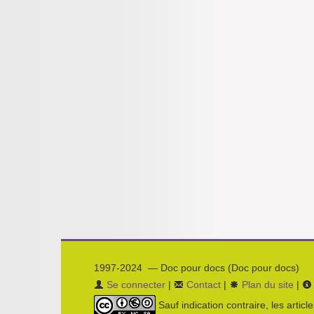
1997-2024 — Doc pour docs (Doc pour docs)
Se connecter
|
Contact
|
Plan du site
|
Sauf indication contraire, les articl