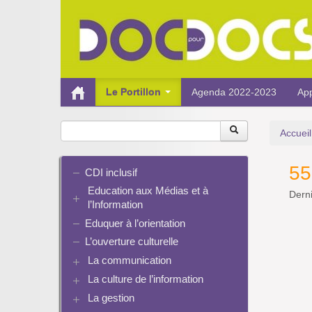
Le Portillon
Agenda 2022-2023
App
Accueil
55
CDI inclusif
Education aux Médias et à
Derni
l’Information
Eduquer à l’orientation
EMI et translittératie
La culture de la participation
L’ouverture culturelle
Le droit / le libre de droits
La communication
L’architecture de l’information
La culture de l’information
Plaquettes de communication
Identité / Présence numérique /
Présence numérique du CDI
La gestion
Ressources pour penser une
Traces
Pinterest
didactique
Informatique, algorithmes et