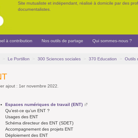
Site mutualiste et indépendant, réalisé à domicile par des pr
documentalistes.
el à contribution
Nos outils de partage
Qui sommes-nous ?
>
Le Portillon
>
300 Sciences sociales
>
370 Education
>
Outils
NT
er ajout : 1er novembre 2022.
Espaces numériques de travail (ENT)
Qu’est-ce qu’un ENT ?
Usages des ENT
Schéma directeur des ENT (SDET)
Accompagnement des projets ENT
Déploiement des ENT