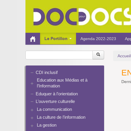
Le Portillon
Agenda 2022-2023
App
Accueil
E
CDI inclusif
Education aux Médias et à
Derni
l’Information
Eduquer à l’orientation
EMI et translittératie
La culture de la participation
L’ouverture culturelle
Le droit / le libre de droits
La communication
L’architecture de l’information
La culture de l’information
Plaquettes de communication
Identité / Présence numérique /
Présence numérique du CDI
La gestion
Ressources pour penser une
Traces
Pinterest
didactique
Informatique, algorithmes et