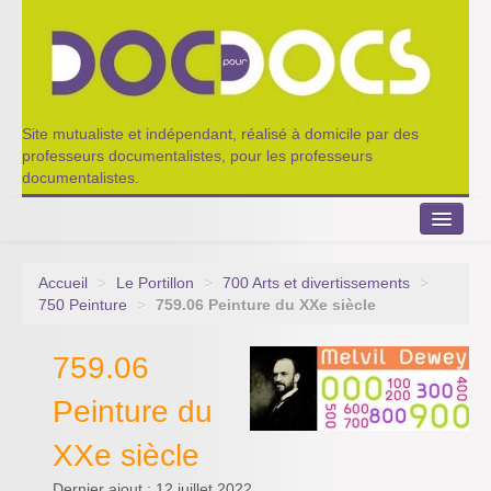
Site mutualiste et indépendant, réalisé à domicile par des
professeurs documentalistes, pour les professeurs
documentalistes.
Accueil
>
Le Portillon
>
700 Arts et divertissements
>
Le Portillon
750 Peinture
>
759.06 Peinture du XXe siècle
Agenda 2022-2023
759.06
Appel à contribution
Peinture du
Nos outils de partage
XXe siècle
Qui sommes-nous ?
Dernier ajout : 12 juillet 2022.