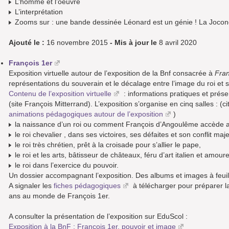
L’homme et l’oeuvre
L’interprétation
Zooms sur : une bande dessinée Léonard est un génie ! La Jocon
Ajouté le :
16 novembre 2015
- Mis à jour le
8 avril 2020
François 1er
Exposition virtuelle autour de l’exposition de la Bnf consacrée à
Fran
représentations du souverain et le décalage entre l’image du roi et sa
Contenu de l’exposition virtuelle
: informations pratiques et présen
(site François Mitterrand). L’exposition s’organise en cinq salles : (ci
animations pédagogiques autour de l’exposition
)
la naissance d’un roi ou comment François d’Angoulême accède a
le roi chevalier , dans ses victoires, ses défaites et son conflit ma
le roi très chrétien, prêt à la croisade pour s’allier le pape,
le roi et les arts, bâtisseur de châteaux, féru d’art italien et amour
le roi dans l’exercice du pouvoir.
Un dossier accompagnant l’exposition. Des albums et images à feuill
A signaler les
fiches pédagogiques
à télécharger pour préparer la
ans au monde de François 1er.
A consulter la présentation de l’exposition sur EduScol :
Exposition à la BnF : François 1er, pouvoir et image