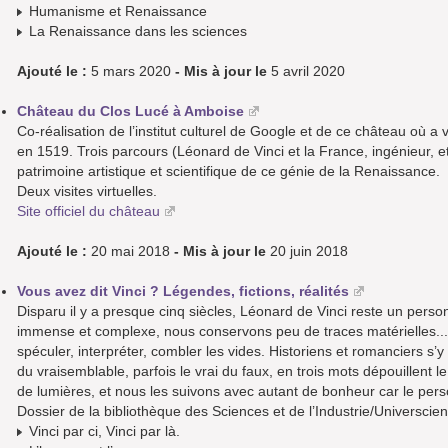
Humanisme et Renaissance
La Renaissance dans les sciences
Ajouté le :
5 mars 2020
- Mis à jour le
5 avril 2020
Château du Clos Lucé à Amboise
Co-réalisation de l’institut culturel de Google et de ce château où 
en 1519. Trois parcours (Léonard de Vinci et la France, ingénieur, et 
patrimoine artistique et scientifique de ce génie de la Renaissance.
Deux visites virtuelles.
Site officiel du château
Ajouté le :
20 mai 2018
- Mis à jour le
20 juin 2018
Vous avez dit Vinci ? Légendes, fictions, réalités
Disparu il y a presque cinq siècles, Léonard de Vinci reste un perso
immense et complexe, nous conservons peu de traces matérielles... R
spéculer, interpréter, combler les vides. Historiens et romanciers s’y
du vraisemblable, parfois le vrai du faux, en trois mots dépouillent
de lumières, et nous les suivons avec autant de bonheur car le pers
Dossier de la bibliothèque des Sciences et de l’Industrie/Universcie
Vinci par ci, Vinci par là.