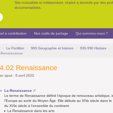
Site mutualiste et indépendant, réalisé à domicile par des pr
documentalistes.
el à contribution
Nos outils de partage
Qui sommes-nous ?
>
Le Portillon
>
900 Géographie et histoire
>
930-990 Histoire
>
 Renaissance
4.02 Renaissance
er ajout : 8 avril 2020.
La Renaissance
Le terme de Renaissance définit l’époque de renouveau artistique, int
l’Europe au sortir du Moyen Âge. Elle débute au XIVe siècle dans le no
du XVIe siècle à l’ensemble du continent.
La Renaissance dans les arts