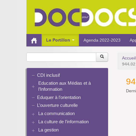
Le Portillon
Agenda 2022-2023
App
Accueil
944.02
CDI inclusif
94
Education aux Médias et à
l’Information
Derni
Eduquer à l’orientation
EMI et translittératie
La culture de la participation
L’ouverture culturelle
Le droit / le libre de droits
La communication
L’architecture de l’information
La culture de l’information
Plaquettes de communication
Identité / Présence numérique /
Présence numérique du CDI
La gestion
Ressources pour penser une
Traces
Pinterest
didactique
Informatique, algorithmes et