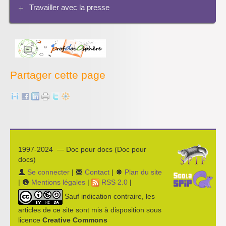
Travailler avec la presse
Bibliographies
Les projets pédagogiques
Enseigner la presse écrite
Enseigner la radio
L’économie des médias
Partager cette page
1997-2024 — Doc pour docs (Doc pour
docs)
Se connecter
|
Contact
|
Plan du site
|
Mentions légales
|
RSS 2.0
|
Sauf indication contraire, les
articles de ce site sont mis à disposition sous
licence
Creative Commons