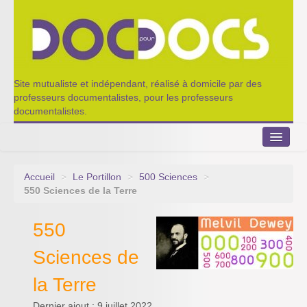
Site mutualiste et indépendant, réalisé à domicile par des
professeurs documentalistes, pour les professeurs
documentalistes.
Accueil
>
Le Portillon
>
500 Sciences
>
Le Portillon
550 Sciences de la Terre
Agenda 2022-2023
550
Appel à contribution
Sciences de
Nos outils de partage
la Terre
Qui sommes-nous ?
Dernier ajout : 9 juillet 2022.