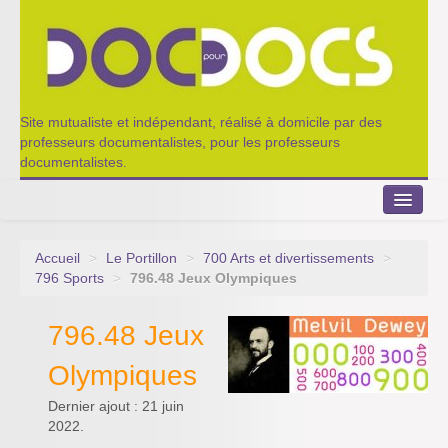
Site mutualiste et indépendant, réalisé à domicile par des
professeurs documentalistes, pour les professeurs
documentalistes.
Accueil
>
Le Portillon
>
700 Arts et divertissements
>
Le Portillon
796 Sports
>
796.48 Jeux Olympiques
Agenda 2022-2023
796.48 Jeux
Appel à contribution
Olympiques
Nos outils de partage
Dernier ajout : 21 juin
2022.
Qui sommes-nous ?