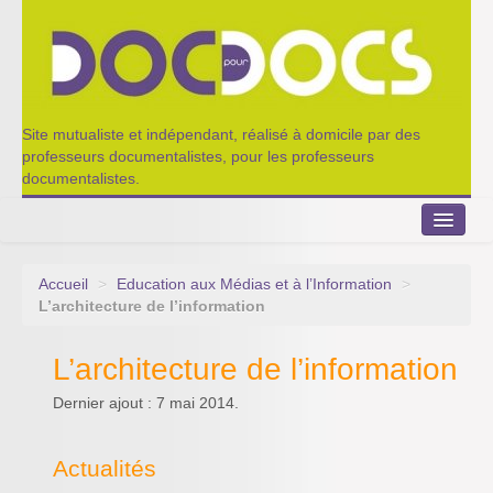
Site mutualiste et indépendant, réalisé à domicile par des
professeurs documentalistes, pour les professeurs
documentalistes.
Accueil
>
Education aux Médias et à l’Information
>
Le Portillon
L’architecture de l’information
Agenda 2022-2023
L’architecture de l’information
Appel à contribution
Dernier ajout : 7 mai 2014.
Nos outils de partage
Actualités
Qui sommes-nous ?