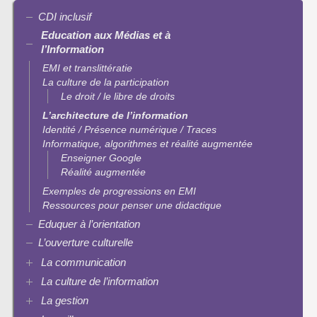
CDI inclusif
Education aux Médias et à
l’Information
EMI et translittératie
La culture de la participation
Le droit / le libre de droits
L’architecture de l’information
Identité / Présence numérique / Traces
Informatique, algorithmes et réalité augmentée
Enseigner Google
Réalité augmentée
Exemples de progressions en EMI
Ressources pour penser une didactique
Eduquer à l’orientation
L’ouverture culturelle
La communication
La culture de l’information
Plaquettes de communication
Présence numérique du CDI
La gestion
Ressources pour penser une didactique
Pinterest
La recherche documentaire