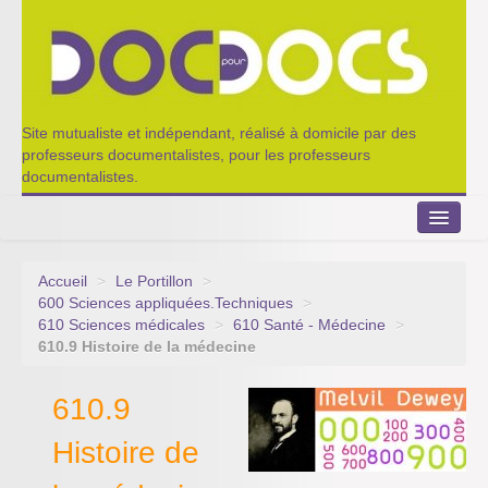
Site mutualiste et indépendant, réalisé à domicile par des
professeurs documentalistes, pour les professeurs
documentalistes.
Accueil
>
Le Portillon
>
Le Portillon
600 Sciences appliquées.Techniques
>
610 Sciences médicales
>
610 Santé - Médecine
>
Agenda 2022-2023
610.9 Histoire de la médecine
Appel à contribution
610.9
Nos outils de partage
Histoire de
Qui sommes-nous ?