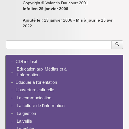
Copyright © Valentin Daucourt 2001
Infolien 29 janvier 2006
Ajouté le :
29 janvier 2006
- Mis à jour le
15 avril
2022
CDI inclusif
Education aux Médias et à
l’Information
Eduquer à l’orientation
EMI et translittératie
La culture de la participation
L’ouverture culturelle
Le droit / le libre de droits
La communication
L’architecture de l’information
La culture de l’information
Plaquettes de communication
Identité / Présence numérique / Traces
Présence numérique du CDI
La gestion
Ressources pour penser une didactique
Informatique, algorithmes et réalité augmentée
Pinterest
La recherche documentaire
Enseigner Google
La veille
Les logiciels documentaires
Le document de collecte
Réalité augmentée
Bcdi esidoc
Le métier
Netvibes