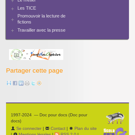
Progression info-documentaire
Archives BCDI 3
Exemples de progressions en EMI
Scoop.it
Evaluation de l’information et bibliographie
Les TICE
Perspective historique
Ressources pour penser une didactique
PMB
Twitter
Séquences à télécharger
Pratiques
Promouvoir la lecture de
Archives Audiovisuel et Tice
fictions
Travailler avec la presse
Bibliographies
Les projets pédagogiques
Enseigner la presse écrite
Enseigner la radio
L’économie des médias
Partager cette page
1997-2024 — Doc pour docs (Doc pour
docs)
Se connecter
|
Contact
|
Plan du site
|
Mentions légales
|
RSS 2.0
|