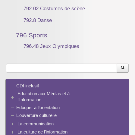
792.02 Costumes de scène
792.8 Danse
796 Sports
796.48 Jeux Olympiques
CDI inclusif
Education aux Médias et à
l’Information
Eduquer à l’orientation
EMI et translittératie
La culture de la participation
L’ouverture culturelle
Le droit / le libre de droits
La communication
L’architecture de l’information
La culture de l’information
Plaquettes de communication
Identité / Présence numérique / Traces