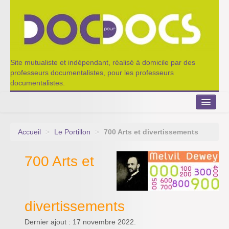
Site mutualiste et indépendant, réalisé à domicile par des
professeurs documentalistes, pour les professeurs
documentalistes.
Accueil
>
Le Portillon
>
700 Arts et divertissements
Le Portillon
700 Arts et
Agenda 2022-2023
Appel à contribution
Nos outils de partage
divertissements
Dernier ajout : 17 novembre 2022.
Qui sommes-nous ?