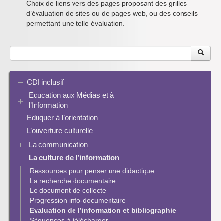
Choix de liens vers des pages proposant des grilles
d’évaluation de sites ou de pages web, ou des conseils
permettant une telle évaluation.
CDI inclusif
Education aux Médias et à
l’Information
Eduquer à l’orientation
EMI et translittératie
La culture de la participation
L’ouverture culturelle
Le droit / le libre de droits
La communication
L’architecture de l’information
La culture de l’information
Plaquettes de communication
Identité / Présence numérique / Traces
Présence numérique du CDI
Ressources pour penser une didactique
Informatique, algorithmes et réalité augmentée
Pinterest
La recherche documentaire
Enseigner Google
Le document de collecte
Réalité augmentée
Progression info-documentaire
Exemples de progressions en EMI
Evaluation de l’information et bibliographie
Ressources pour penser une didactique
Séquences à télécharger