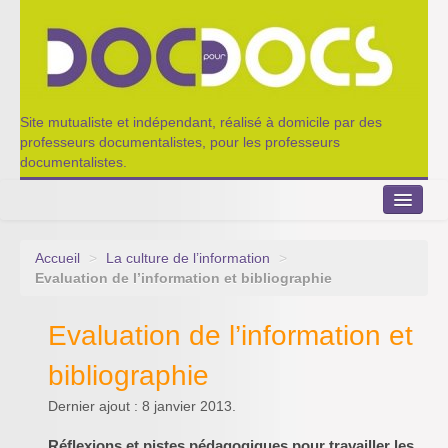
Site mutualiste et indépendant, réalisé à domicile par des
professeurs documentalistes, pour les professeurs
documentalistes.
Accueil
>
La culture de l’information
>
Le Portillon
Evaluation de l’information et bibliographie
Agenda 2022-2023
Evaluation de l’information et
Appel à contribution
bibliographie
Nos outils de partage
Dernier ajout : 8 janvier 2013.
Qui sommes-nous ?
Réflexions et pistes pédagogiques pour travailler les