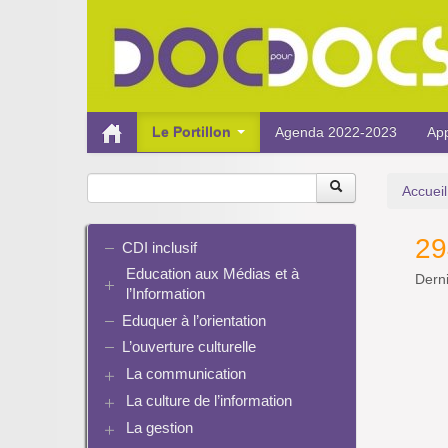
Le Portillon
Agenda 2022-2023
App
Accueil
29
CDI inclusif
Education aux Médias et à
Derni
l’Information
Eduquer à l’orientation
EMI et translittératie
La culture de la participation
L’ouverture culturelle
Le droit / le libre de droits
La communication
L’architecture de l’information
La culture de l’information
Plaquettes de communication
Identité / Présence numérique /
Présence numérique du CDI
La gestion
Ressources pour penser une
Traces
Pinterest
didactique
Informatique, algorithmes et