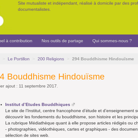
Site mutualiste et indépendant, réalisé à domicile par des pr
documentalistes.
el à contribution
Nos outils de partage
Qui sommes-nous ?
>
Le Portillon
>
200 Religions
>
294 Bouddhisme Hindouïsme
4 Bouddhisme Hindouïsme
er ajout : 11 septembre 2017.
Institut d’Etudes Bouddhiques
Le site de l’Institut, centre francophone d’étude et d’enseignement
découvrir les fondements du bouddhisme, son histoire et les princi
La rubrique Médiathèque quant à elle propose articles rédigés ou ch
- photographies, vidéothèques, cartes et graphiques - des documen
sélection de sites web.