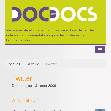
Site mutualiste et indépendant, réalisé à domicile par des
professeurs documentalistes, pour les professeurs
documentalistes.
Accueil
>
La veille
>
Twitter
Le Portillon
Twitter
Agenda 2022-2023
Dernier ajout : 31 août 2009.
Appel à contribution
Nos outils de partage
Actualités
Qui sommes-nous ?