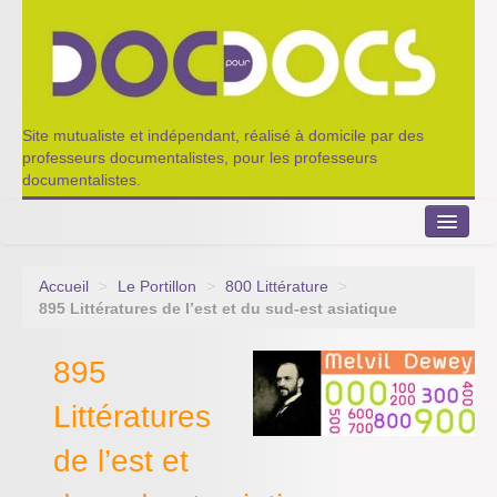
Site mutualiste et indépendant, réalisé à domicile par des
professeurs documentalistes, pour les professeurs
documentalistes.
Accueil
>
Le Portillon
>
800 Littérature
>
Le Portillon
895 Littératures de l’est et du sud-est asiatique
Agenda 2022-2023
895
Appel à contribution
Littératures
Nos outils de partage
de l’est et
Qui sommes-nous ?