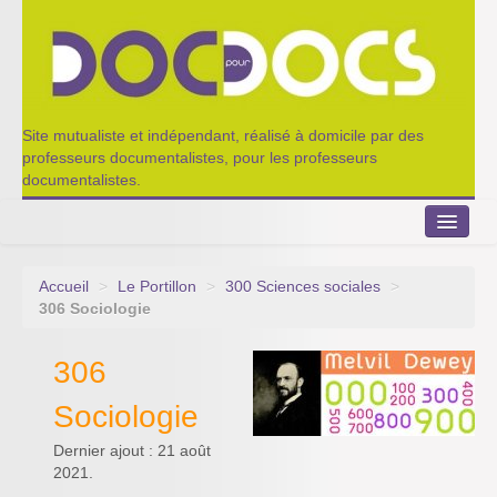
Site mutualiste et indépendant, réalisé à domicile par des
professeurs documentalistes, pour les professeurs
documentalistes.
Accueil
>
Le Portillon
>
300 Sciences sociales
>
Le Portillon
306 Sociologie
Agenda 2022-2023
306
Appel à contribution
Sociologie
Nos outils de partage
Dernier ajout : 21 août
2021.
Qui sommes-nous ?