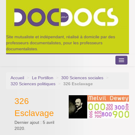
Site mutualiste et indépendant, réalisé à domicile par des
professeurs documentalistes, pour les professeurs
documentalistes.
Accueil
>
Le Portillon
>
300 Sciences sociales
>
Le Portillon
320 Sciences politiques
>
326 Esclavage
Agenda 2022-2023
326
Appel à contribution
Esclavage
Nos outils de partage
Dernier ajout : 5 avril
2020.
Qui sommes-nous ?