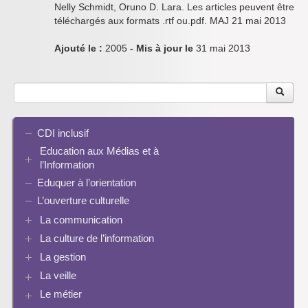
Nelly Schmidt, Oruno D. Lara. Les articles peuvent être
téléchargés aux formats .rtf ou.pdf. MAJ 21 mai 2013
Ajouté le :
2005
- Mis à jour le
31 mai 2013
CDI inclusif
Education aux Médias et à
l’Information
Eduquer à l’orientation
EMI et translittératie
La culture de la participation
L’ouverture culturelle
Le droit / le libre de droits
La communication
L’architecture de l’information
La culture de l’information
Plaquettes de communication
Identité / Présence numérique / Traces
Présence numérique du CDI
La gestion
Ressources pour penser une didactique
Informatique, algorithmes et réalité augmentée
Pinterest
La recherche documentaire
Enseigner Google
La veille
Les logiciels documentaires
Le document de collecte
Réalité augmentée
Bcdi esidoc
Le métier
Netvibes
Progression info-documentaire
Archives BCDI 3
Exemples de progressions en EMI
Scoop.it