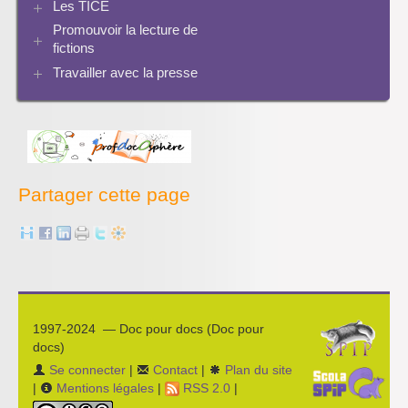
Evaluation de l’information et bibliographie
Les TICE
Perspective historique
Ressources pour penser une didactique
PMB
Twitter
Séquences à télécharger
Pratiques
Promouvoir la lecture de
Archives Audiovisuel et Tice
fictions
Travailler avec la presse
Bibliographies
Les projets pédagogiques
Enseigner la presse écrite
Enseigner la radio
L’économie des médias
Partager cette page
1997-2024 — Doc pour docs (Doc pour
docs)
Se connecter
|
Contact
|
Plan du site
|
Mentions légales
|
RSS 2.0
|