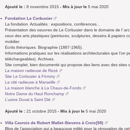
Ajouté le :
8 novembre 2015
- Mis à jour le
5 mai 2020
Fondation Le Corbusier
La fondation. Actualités : expositions, conférences...
Présentation des oeuvres de Le Corbusier dans le domaine de l’ archi
ceux des arts plastiques (peintures, sculptures, dessins & papiers c
mobilier.
Ecrits théoriques. Biographie (1887-1965).
Informations pratiques sur les réalisations architecturales que l’on 
téléchargeables). Archives.
Site complet, bien documenté qui propose des liens avec des sites co
La maison radieuse de Rezé
Site Le Corbusier à Firminy
La cité radieuse à Marseille
La maison blanche à La Chaux-de-Fonds
Notre Dame du Haut Ronchamp
L’usine Duval à Saint Dié
Ajouté le :
21 octobre 2015
- Mis à jour le
5 mai 2020
Villa Cavrois de Robert Mallet-Stevens à Croix(59)
Blog de l’association qui a beaucoup milité pour la rénovation de cett