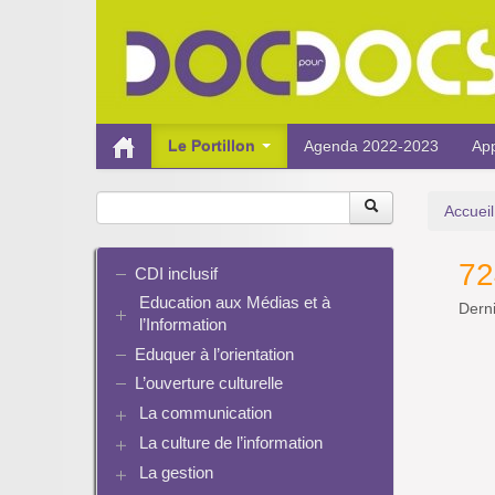
Le Portillon
Agenda 2022-2023
App
Accueil
72
CDI inclusif
Education aux Médias et à
Derni
l’Information
Eduquer à l’orientation
EMI et translittératie
La culture de la participation
L’ouverture culturelle
Le droit / le libre de droits
La communication
L’architecture de l’information
La culture de l’information
Plaquettes de communication
Identité / Présence numérique /
Présence numérique du CDI
La gestion
Ressources pour penser une
Traces
Pinterest
didactique
Informatique, algorithmes et