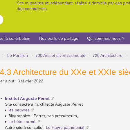
Site mutualiste et indépendant, réalisé à domicile par des pr
documentalistes.
el à contribution
Nos outils de partage
Qui sommes-nous ?
>
Le Portillon
>
700 Arts et divertissements
>
720 Architecture
>
4.3 Architecture du XXe et XXIe siè
er ajout : 3 février 2022.
Institut Auguste Perret
Site consacré à l’architecte Auguste Perret
les oeuvres
Biographies : Perret, ses précurseurs,
Le béton armé
Autre site à consulter,
Le Havre patrimonial