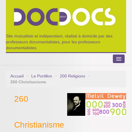
Site mutualiste et indépendant, réalisé à domicile par des
professeurs documentalistes, pour les professeurs
documentalistes.
Accueil
>
Le Portillon
>
200 Religions
>
Le Portillon
260 Christianisme
Agenda 2022-2023
260
Appel à contribution
Nos outils de partage
Christianisme
Qui sommes-nous ?