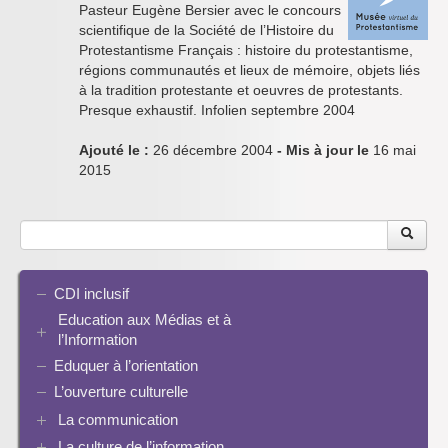
Pasteur Eugène Bersier avec le concours
scientifique de la Société de l’Histoire du
Protestantisme Français : histoire du protestantisme,
régions communautés et lieux de mémoire, objets liés
à la tradition protestante et oeuvres de protestants.
Presque exhaustif. Infolien septembre 2004
Ajouté le :
26 décembre 2004
- Mis à jour le
16 mai
2015
CDI inclusif
Education aux Médias et à
l’Information
Eduquer à l’orientation
EMI et translittératie
La culture de la participation
L’ouverture culturelle
Le droit / le libre de droits
La communication
L’architecture de l’information
La culture de l’information
Plaquettes de communication