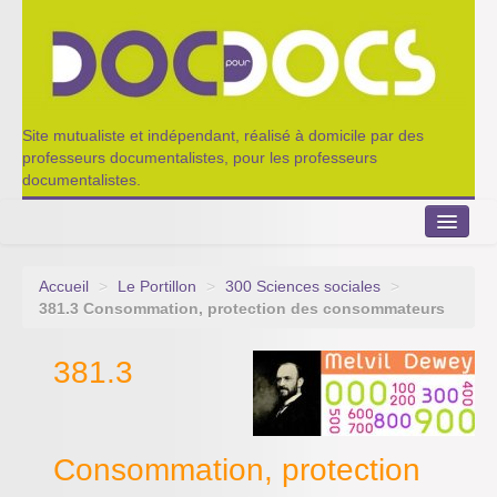
Site mutualiste et indépendant, réalisé à domicile par des
professeurs documentalistes, pour les professeurs
documentalistes.
Accueil
>
Le Portillon
>
300 Sciences sociales
>
Le Portillon
381.3 Consommation, protection des consommateurs
Agenda 2022-2023
381.3
Appel à contribution
Nos outils de partage
Consommation, protection
Qui sommes-nous ?