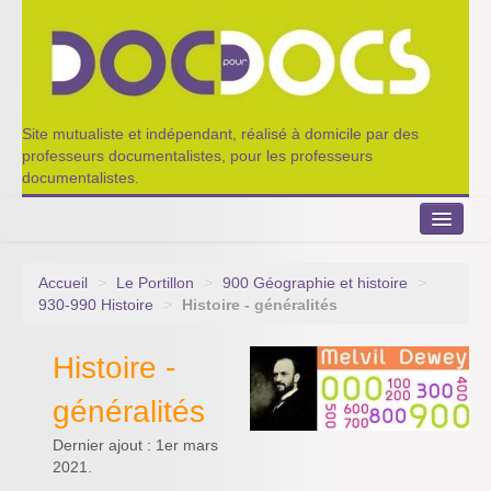
Site mutualiste et indépendant, réalisé à domicile par des
professeurs documentalistes, pour les professeurs
documentalistes.
Accueil
>
Le Portillon
>
900 Géographie et histoire
>
Le Portillon
930-990 Histoire
>
Histoire - généralités
Agenda 2022-2023
Histoire -
Appel à contribution
généralités
Nos outils de partage
Dernier ajout : 1er mars
2021.
Qui sommes-nous ?