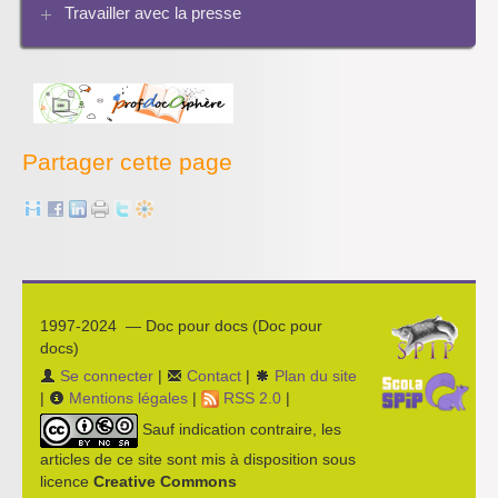
Travailler avec la presse
Bibliographies
Les projets pédagogiques
Enseigner la presse écrite
Enseigner la radio
L’économie des médias
Partager cette page
1997-2024 — Doc pour docs (Doc pour
docs)
Se connecter
|
Contact
|
Plan du site
|
Mentions légales
|
RSS 2.0
|
Sauf indication contraire, les
articles de ce site sont mis à disposition sous
licence
Creative Commons