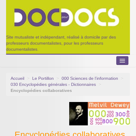
Site mutualiste et indépendant, réalisé à domicile par des
professeurs documentalistes, pour les professeurs
documentalistes.
Accueil
>
Le Portillon
>
000 Sciences de l’information
>
Le Portillon
030 Encyclopédies générales - Dictionnaires
>
Encyclopédies collaboratives
Agenda 2022-2023
Appel à contribution
Nos outils de partage
Qui sommes-nous ?
Encyclopédies collaboratives