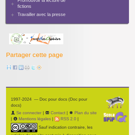
Promouvoir la lecture de
Archives Audiovisuel et Tice
fictions
Travailler avec la presse
Bibliographies
Les projets pédagogiques
Enseigner la presse écrite
Enseigner la radio
L’économie des médias
Partager cette page
1997-2024 — Doc pour docs (Doc pour
docs)
Se connecter
|
Contact
|
Plan du site
|
Mentions légales
|
RSS 2.0
|
Sauf indication contraire, les