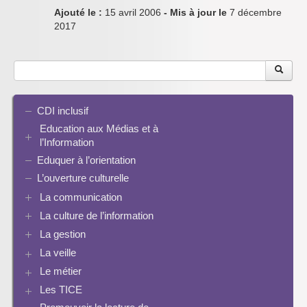
Ajouté le :
15 avril 2006
- Mis à jour le
7 décembre
2017
CDI inclusif
Education aux Médias et à
l’Information
Eduquer à l’orientation
EMI et translittératie
La culture de la participation
L’ouverture culturelle
Le droit / le libre de droits
La communication
L’architecture de l’information
La culture de l’information
Plaquettes de communication
Identité / Présence numérique / Traces
Présence numérique du CDI
La gestion
Ressources pour penser une didactique
Informatique, algorithmes et réalité augmentée
Pinterest
La recherche documentaire
Enseigner Google
La veille
Les logiciels documentaires
Le document de collecte
Réalité augmentée
Bcdi esidoc
Le métier
Netvibes
Progression info-documentaire
Archives BCDI 3
Exemples de progressions en EMI
Scoop.it
Evaluation de l’information et bibliographie
Les TICE
Perspective historique
Ressources pour penser une didactique
PMB
Twitter
Séquences à télécharger
Pratiques