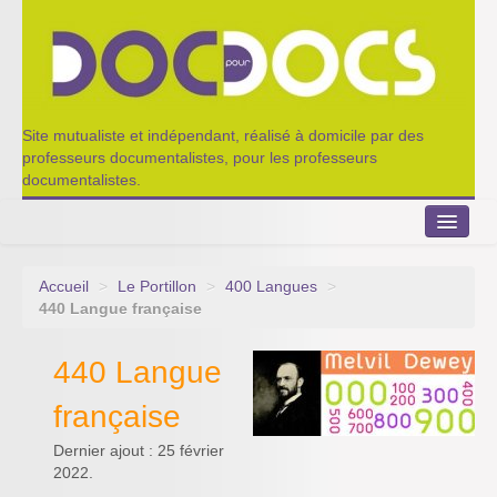
Site mutualiste et indépendant, réalisé à domicile par des
professeurs documentalistes, pour les professeurs
documentalistes.
Accueil
>
Le Portillon
>
400 Langues
>
Le Portillon
440 Langue française
Agenda 2022-2023
440 Langue
Appel à contribution
française
Nos outils de partage
Dernier ajout : 25 février
2022.
Qui sommes-nous ?