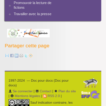
Séquences à télécharger
Pratiques
Promouvoir la lecture de
Archives Audiovisuel et Tice
fictions
Travailler avec la presse
Bibliographies
Les projets pédagogiques
Enseigner la presse écrite
Enseigner la radio
L’économie des médias
Partager cette page
1997-2024 — Doc pour docs (Doc pour
docs)
Se connecter
|
Contact
|
Plan du site
|
Mentions légales
|
RSS 2.0
|
Sauf indication contraire, les