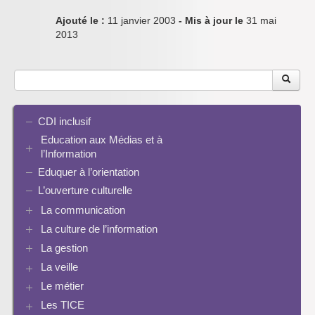
Ajouté le :
11 janvier 2003
- Mis à jour le
31 mai
2013
CDI inclusif
Education aux Médias et à
l’Information
Eduquer à l’orientation
EMI et translittératie
La culture de la participation
L’ouverture culturelle
Le droit / le libre de droits
La communication
L’architecture de l’information
La culture de l’information
Plaquettes de communication
Identité / Présence numérique / Traces
Présence numérique du CDI
La gestion
Ressources pour penser une didactique
Informatique, algorithmes et réalité augmentée
Pinterest
La recherche documentaire
Enseigner Google
La veille
Les logiciels documentaires
Le document de collecte
Réalité augmentée
Bcdi esidoc
Le métier
Netvibes
Progression info-documentaire
Archives BCDI 3
Exemples de progressions en EMI
Scoop.it
Evaluation de l’information et bibliographie
Les TICE
Perspective historique
Ressources pour penser une didactique
PMB
Twitter