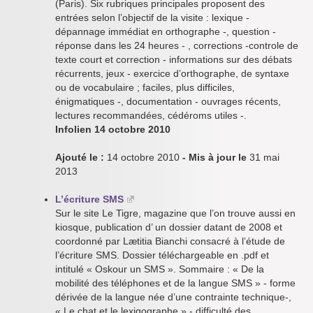
(Paris). Six rubriques principales proposent des
entrées selon l’objectif de la visite : lexique -
dépannage immédiat en orthographe -, question -
réponse dans les 24 heures - , corrections -controle de
texte court et correction - informations sur des débats
récurrents, jeux - exercice d’orthographe, de syntaxe
ou de vocabulaire ; faciles, plus difficiles,
énigmatiques -, documentation - ouvrages récents,
lectures recommandées, cédéroms utiles -.
Infolien 14 octobre 2010
Ajouté le :
14 octobre 2010
- Mis à jour le
31 mai
2013
L’écriture SMS
Sur le site Le Tigre, magazine que l’on trouve aussi en
kiosque, publication d’ un dossier datant de 2008 et
coordonné par Lætitia Bianchi consacré à l’étude de
l’écriture SMS. Dossier téléchargeable en .pdf et
intitulé « Oskour un SMS ». Sommaire : « De la
mobilité des téléphones et de la langue SMS » - forme
dérivée de la langue née d’une contrainte technique-,
« Le chat et le lexigographe » - difficulté des