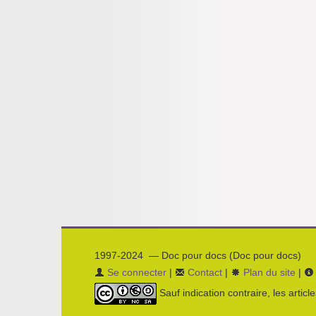
1997-2024 — Doc pour docs (Doc pour docs)
Se connecter
|
Contact
|
Plan du site
|
Sauf indication contraire, les articl