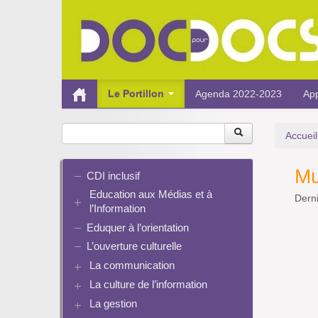
Le Portillon
Agenda 2022-2023
App
Accueil
Mu
CDI inclusif
Education aux Médias et à
Derni
l’Information
Eduquer à l’orientation
EMI et translittératie
La culture de la participation
L’ouverture culturelle
Le droit / le libre de droits
La communication
L’architecture de l’information
La culture de l’information
Plaquettes de communication
Identité / Présence numérique /
Présence numérique du CDI
La gestion
Ressources pour penser une
Traces
Pinterest
didactique
Informatique, algorithmes et