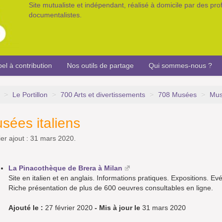
Site mutualiste et indépendant, réalisé à domicile par des pr
documentalistes.
el à contribution
Nos outils de partage
Qui sommes-nous ?
>
Le Portillon
>
700 Arts et divertissements
>
708 Musées
>
Mus
sées italiens
er ajout : 31 mars 2020.
La Pinacothèque de Brera à Milan
Site en italien et en anglais. Informations pratiques. Expositions. 
Riche présentation de plus de 600 oeuvres consultables en ligne.
Ajouté le :
27 février 2020
- Mis à jour le
31 mars 2020