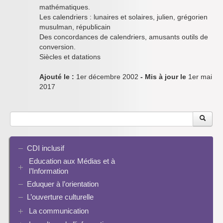
mathématiques.
Les calendriers : lunaires et solaires, julien, grégorien
musulman, républicain
Des concordances de calendriers, amusants outils de
conversion.
Siècles et datations
Ajouté le :
1er décembre 2002
- Mis à jour le
1er mai
2017
CDI inclusif
Education aux Médias et à
l’Information
Eduquer à l’orientation
EMI et translittératie
La culture de la participation
L’ouverture culturelle
Le droit / le libre de droits
La communication
L’architecture de l’information