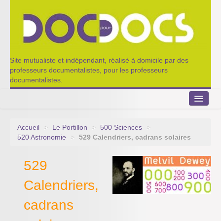
Site mutualiste et indépendant, réalisé à domicile par des
professeurs documentalistes, pour les professeurs
documentalistes.
Accueil
>
Le Portillon
>
500 Sciences
>
Le Portillon
520 Astronomie
>
529 Calendriers, cadrans solaires
Agenda 2022-2023
529
Appel à contribution
Calendriers,
Nos outils de partage
cadrans
Qui sommes-nous ?