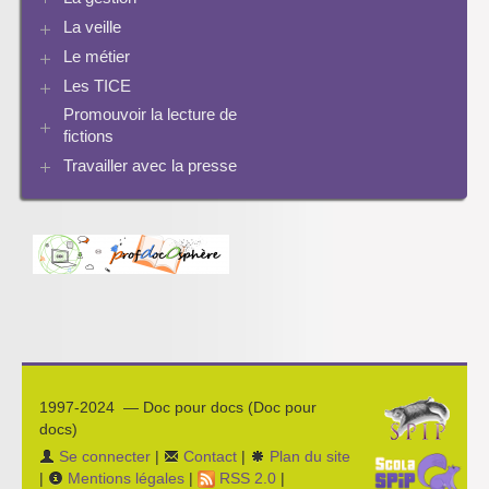
Pinterest
La recherche documentaire
Enseigner Google
La veille
Les logiciels documentaires
Le document de collecte
Réalité augmentée
Bcdi esidoc
Le métier
Netvibes
Progression info-documentaire
Archives BCDI 3
Exemples de progressions en EMI
Scoop.it
Evaluation de l’information et bibliographie
Les TICE
Perspective historique
Ressources pour penser une didactique
PMB
Twitter
Séquences à télécharger
Pratiques
Promouvoir la lecture de
Archives Audiovisuel et Tice
fictions
Travailler avec la presse
Bibliographies
Les projets pédagogiques
Enseigner la presse écrite
Enseigner la radio
L’économie des médias
1997-2024 — Doc pour docs (Doc pour
docs)
Se connecter
|
Contact
|
Plan du site
|
Mentions légales
|
RSS 2.0
|