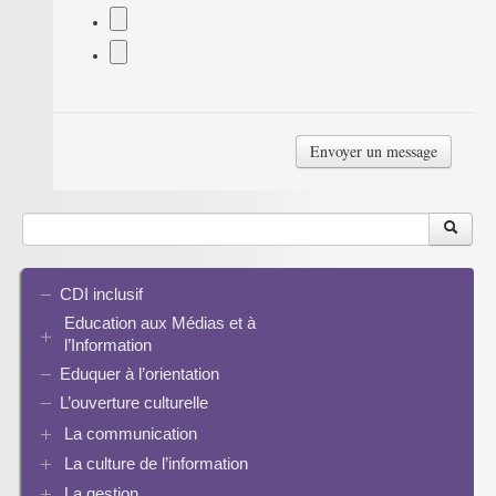
CDI inclusif
Education aux Médias et à
l’Information
Eduquer à l’orientation
EMI et translittératie
La culture de la participation
L’ouverture culturelle
Le droit / le libre de droits
La communication
L’architecture de l’information
La culture de l’information
Plaquettes de communication
Identité / Présence numérique / Traces
Présence numérique du CDI
La gestion
Ressources pour penser une didactique
Informatique, algorithmes et réalité augmentée