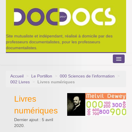
Site mutualiste et indépendant, réalisé à domicile par des
professeurs documentalistes, pour les professeurs
documentalistes.
Accueil
>
Le Portillon
>
000 Sciences de l’information
>
Le Portillon
002 Livres
>
Livres numériques
Agenda 2022-2023
Livres
Appel à contribution
numériques
Nos outils de partage
Dernier ajout : 5 avril
2020.
Qui sommes-nous ?